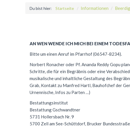
Informationen
Beerdi
Du bist hier:
Startseite
AN
WEN
WENDE
ICH
MICH
BEI
EINEM
TODESFA
Bitte um einen Anruf im Pfarrhof (06547-8234).
Norbert Ronacher oder Pf. Ananda Reddy Gopu plane
Schritte, die für ein Begräbnis oder eine Verabschied
musikalische und inhaltliche Gestaltung des Begräbn
Grab, Kontakt zu Manfred Hartl, Bauhofchef der G
Urnennische, Infos zu Parten …)
Bestattungsinstitut
Bestattung Gschwandtner
5731 Hollersbach Nr. 9
5700 Zell am See-Schüttdorf, Brucker Bundesstraße