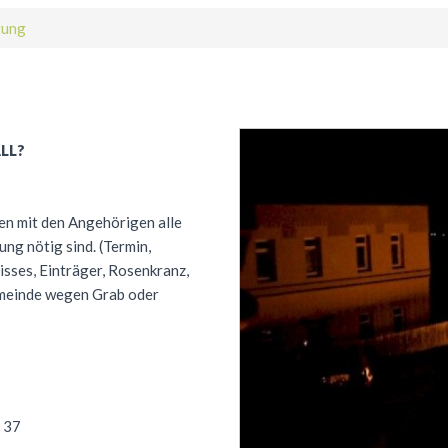
gung
LL
?
n mit den Angehörigen alle
ung nötig sind. (Termin,
isses, Einträger, Rosenkranz,
emeinde wegen Grab oder
 37